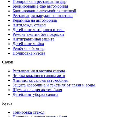
Полировка и реставрация фар
Бронирование фар автомобиля
Бронирование автомобиля пленкой
Реставрация наружного пластика
Керамика на автомобиль
Антидождь стекол
Детейлинг моторного отсека
Ремонт вмятин без покраски
Антигравийная защита
Детейлинг мойка
Решётка в бампер
Полировка кузова
Салон
Реставрация пластика салона
Чистка кожаного салона авто
Химчистка салона автомобиля
Защита ковролина и текстиля от грязи и воды
Шумоизоляция автомобиля
Детейлинг уборка салона
Кузов
Тонировка стекол
Полировка стекол автомобиля